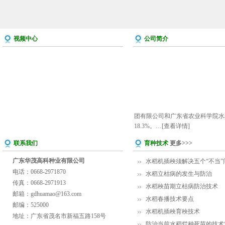
视频中心
公司简介
团有限公司和广东省农业科学院水稻
18.3%。…
[查看详情]
联系我们
育种技术
更多>>>
广东华茂高科种业有限公司
水稻机插秧须解决五个“不当”
电话：0668-2971870
水稻立枯病的发生与防治
传真：0668-2971913
水稻秧苗期立枯病防治技术
邮箱：gdhuamao@163.com
水稻春播技术要点
邮编：525000
水稻机插秧育秧技术
地址：广东省茂名市新福五路158号
防治当前水稻烂种死苗的技术